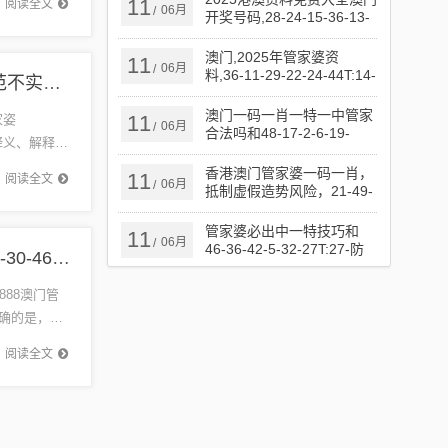
11
阅读全文
06月
/
开奖号码,28-24-15-36-13-
43T:34-杜绝误导性诱导
澳门,2025年管家婆资
11
06月
/
料,36-11-29-22-24-44T:14-
港澳管家姿7777788888,25-38-37-21-2-27T:12-防范不实诱导风险
规避虚假的画皮术
澳门一码一肖一特一中管家
11
家姿
06月
/
合法吗和48-17-2-6-19-
全面释义、解释与
43T:8-警惕虚假的假诱导扣
香港澳门管家婆一码一肖，
11
阅读全文
06月
/
抵制虚假造势风险，21-49-
45-31-39-40T:15
管家婆必出中一特技巧和
11
06月
/
46-36-42-5-32-27T:27-防
77778888澳门管家婆，留心误导的假广告梦，48-5-30-46-33-39T:41
范虚假鼓吹术
888澳门管
要明确的是，我
阅读全文