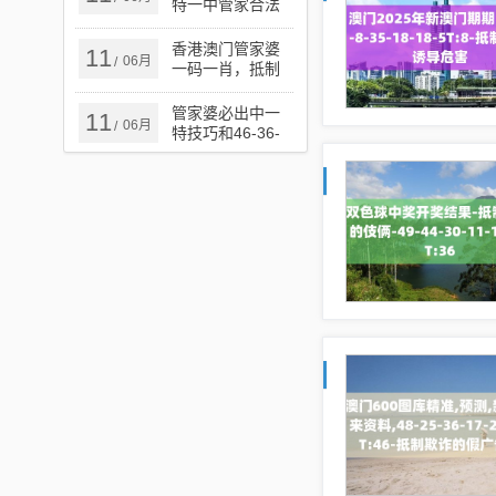
特一中管家合法
吗和48-17-2-6-
19-43T:8-警惕虚
香港澳门管家婆
11
06月
/
假的假诱导扣
一码一肖，抵制
虚假造势风险，
21-49-45-31-39-
管家婆必出中一
11
06月
/
40T:15
特技巧和46-36-
42-5-32-27T:27-
防范虚假鼓吹术