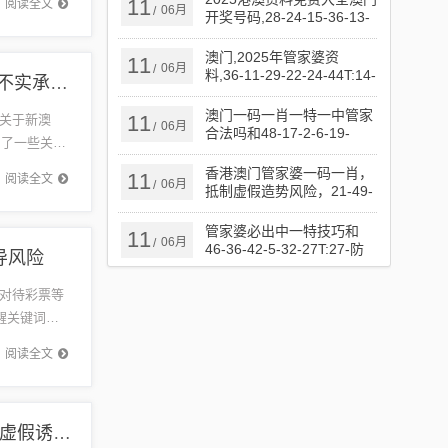
11
阅读全文
06月
/
开奖号码,28-24-15-36-13-
43T:34-杜绝误导性诱导
澳门,2025年管家婆资
11
06月
/
料,36-11-29-22-24-44T:14-
新澳2025最新资料大全决策资料解释解释定，抵制不实承诺危害，34-48-26-22-13-30T:1
规避虚假的画皮术
澳门一码一肖一特一中管家
11
关于新澳
06月
/
合法吗和48-17-2-6-19-
到了一些关于
43T:8-警惕虚假的假诱导扣
..
香港澳门管家婆一码一肖，
11
阅读全文
06月
/
抵制虚假造势风险，21-49-
45-31-39-40T:15
管家婆必出中一特技巧和
11
06月
/
46-36-42-5-32-27T:27-防
诱导风险
范虚假鼓吹术
对待彩票等
醒关键词
..
阅读全文
澳门2025年新澳门期期准,39-8-35-18-18-5T:8-抵制虚假诱导危害