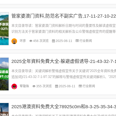
管家婆澳门资料,防范名不副实广告,17-11-27-10-22-3
本文目录导读：管家婆澳门资料解析日期与时间的重要性及解读虚假宣
识别方法关于管家婆澳门资料的相关解析及公众警惕虚假宣传的提醒尊
们：大家好！今天我们将针对关键词“管家婆澳门资料-{标题追加词}-17-1.
环彦
456 次浏览
2025-06-11
行业新闻
2025全年資料免費大全-躲避虚假诱导-21-43-32-7-1-
本文目录导读：关键词解析警惕虚假宣传关于关键词“2025全年資料免費
追加词}/21-43-32-7-1-9T:32”的解释与警惕虚假宣传关键词解析1、“2
費大全”：这部分关键词指的是到20...
荤璇珠
355 次浏览
2025-06-11
行业新闻