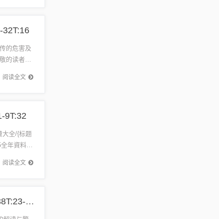
2T:16
传的危害及
敬的读者
..
阅读全文
9T:32
大全/{标题
025全年資料免
阅读全文
2025港澳资料免费大全78925c0m和8-3-25-35-34-38T:23-谨防不实的伪形象