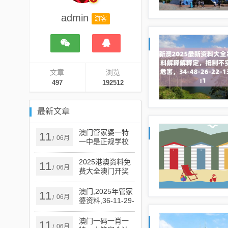
admin
游客
文章
浏览
497
192512
最新文章
澳门管家婆一特
11
06月
/
一中是正规学校
吗:防范虚假鼓吹
术,27-2-21-32-
2025港澳资料免
11
06月
/
12-29T:45
费大全澳门开奖
号码,28-24-15-
36-13-43T:34-杜
澳门,2025年管家
11
06月
/
绝误导性诱导
婆资料,36-11-29-
22-24-44T:14-规
避虚假的画皮术
澳门一码一肖一
11
06月
/