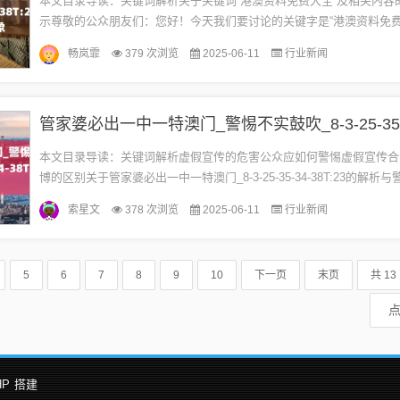
本文目录导读：关键词解析关于关键词“港澳资料免费大全”及相关内容
示尊敬的公众朋友们：您好！今天我们要讨论的关键字是“港澳资料免费
及与之相关的其他关键词如“标题追加词”、“数字组合”等，在此，我们需.
畅岚霏
379 次浏览
2025-06-11
行业新闻
本文目录导读：关键词解析虚假宣传的危害公众应如何警惕虚假宣传合
博的区别关于管家婆必出一中一特澳门_8-3-25-35-34-38T:23的解析
我们需要对关键词“管家婆必出一中一特澳门_8-3-...
索星文
378 次浏览
2025-06-11
行业新闻
5
6
7
8
9
10
下一页
末页
共 13
HP
搭建