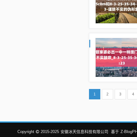
1
2
3
4
Copyright
2015-2025
安徽冰天信息科技有限公司
基于
Z-BlogP