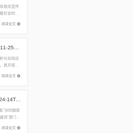
及相关宣传
着社会的快
中存在的
阅读全文
双色球中奖开奖结果-抵制欺骗的伎俩-49-44-30-11-11-25T:36
析与实际应
，其开奖结
（...
阅读全文
澳门600图库精准,预测,新版未来资料,48-25-36-17-24-14T:46-抵制欺诈的假广告圈
门600图库
键词“澳门
.
阅读全文