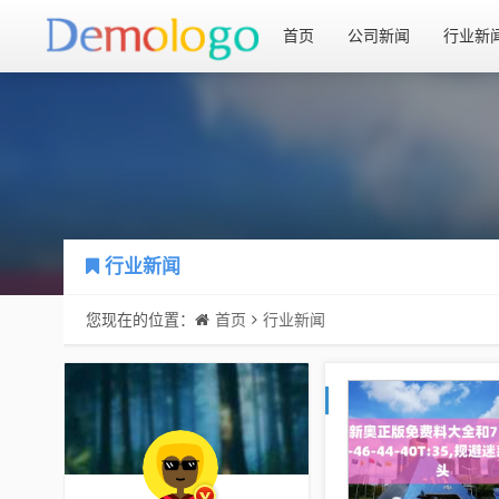
首页
公司新闻
行业新
行业新闻
您现在的位置：
首页
行业新闻