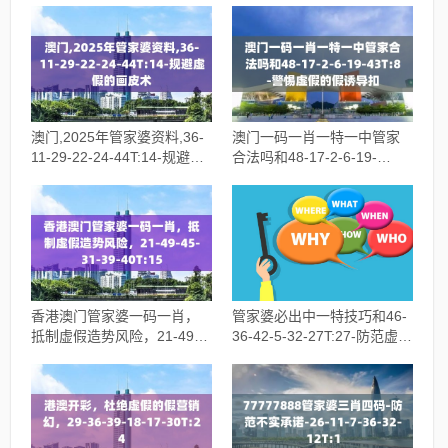
澳门,2025年管家婆资料,36-
澳门一码一肖一特一中管家
11-29-22-24-44T:14-规避虚
合法吗和48-17-2-6-19-
假的画皮术
43T:8-警惕虚假的假诱导扣
香港澳门管家婆一码一肖，
管家婆必出中一特技巧和46-
抵制虚假造势风险，21-49-
36-42-5-32-27T:27-防范虚假
45-31-39-40T:15
鼓吹术