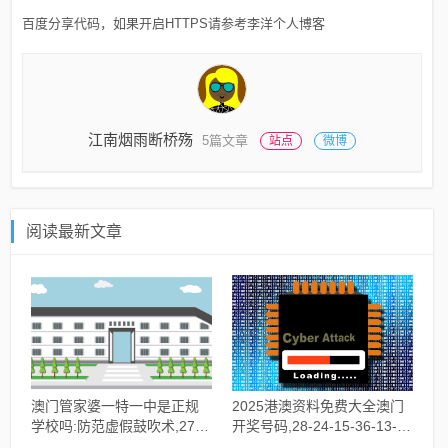
百度分享代码，如果开启HTTPS请参考李洋个人博客
江南烟雨断桥殇
5篇文章
站点
微博
阅读最新文章
澳门管家婆一特一中是正规
2025港澳资料免费大全澳门
学校吗:防范虚假鼓吹术,27-
开奖号码,28-24-15-36-13-
2-21-32-12-29T:45
43T:34-杜绝误导性诱导