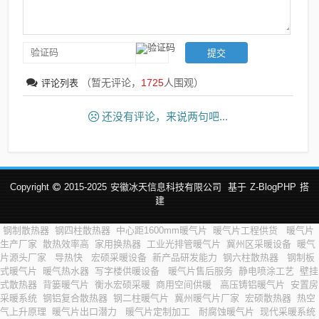
（暂无评论，
1725
人围观）
评论列表
还没有评论，来说两句吧...
Copyright
2015-2025
安徽冰天信息科技有限公司
基于
Z-BlogPHP
搭
建
钢制散热器
钢四柱散热器
中心距1600mm暖气片
暖气片工程供货
暖气片
生产厂家
散热效率高
家用换热器
工业光排管暖气片
冀州区采暖设备
暖气
片源头厂家
导热快
宏硕采暖设备
新产品研发能力
钢六柱散热器
钢制板
式暖气片
暖气热水器
写字楼供暖设备
暖气片售后服务
静电喷涂工艺
壁挂
式散热器
背篓暖气片
衡水宏硕采暖
商用空间供暖
高压铸铝暖气片
安置房
采暖系统
钢铝复合散热器
钢二柱暖气片
冀州暖气片厂家
宏硕散热器
热空
气上升原理
暖气片出口潜力
暖气片定制加工
耐腐蚀暖气片
现代采暖系统