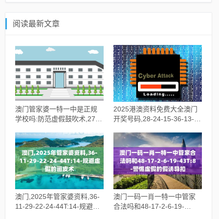
阅读最新文章
澳门管家婆一特一中是正规
2025港澳资料免费大全澳门
学校吗:防范虚假鼓吹术,27-
开奖号码,28-24-15-36-13-
2-21-32-12-29T:45
43T:34-杜绝误导性诱导
澳门,2025年管家婆资料,36-
澳门一码一肖一特一中管家
11-29-22-24-44T:14-规避虚
合法吗和48-17-2-6-19-
假的画皮术
43T:8-警惕虚假的假诱导扣