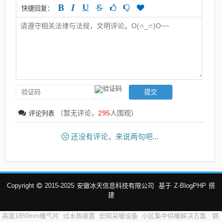
快捷回复：
（暂无评论，
295
人围观）
评论列表
还没有评论，来说两句吧...
Copyright
2015-2025
安徽冰天信息科技有限公司
基于
Z-BlogPHP
搭
建
高度1850mm暖气片
过水热装置
宏硕采暖设备
小区集中供暖解决方案
钢