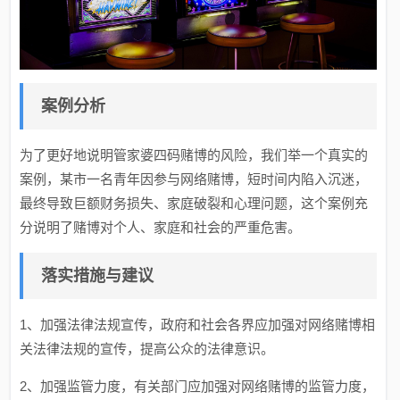
案例分析
为了更好地说明管家婆四码赌博的风险，我们举一个真实的
案例，某市一名青年因参与网络赌博，短时间内陷入沉迷，
最终导致巨额财务损失、家庭破裂和心理问题，这个案例充
分说明了赌博对个人、家庭和社会的严重危害。
落实措施与建议
1、加强法律法规宣传，政府和社会各界应加强对网络赌博相
关法律法规的宣传，提高公众的法律意识。
2、加强监管力度，有关部门应加强对网络赌博的监管力度，