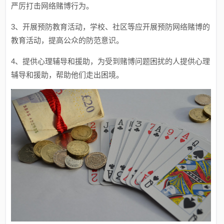
严厉打击网络赌博行为。
3、开展预防教育活动，学校、社区等应开展预防网络赌博的
教育活动，提高公众的防范意识。
4、提供心理辅导和援助，为受到赌博问题困扰的人提供心理
辅导和援助，帮助他们走出困境。