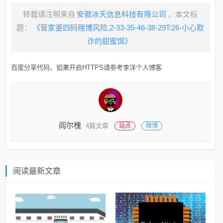
转载请注明来自
安徽冰天信息科技有限公司
，本文标
题：
《管家婆四码赌博风险,2-33-35-46-38-29T:26-小心欺
诈的甜蜜饵》
百度分享代码，如果开启HTTPS请参考李洋个人博客
阎尔槐
4篇文章
站点
微博
阅读最新文章