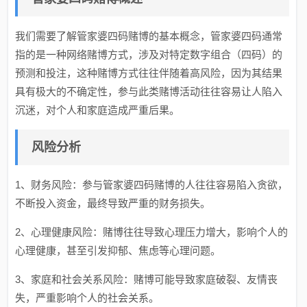
我们需要了解管家婆四码赌博的基本概念，管家婆四码通常
指的是一种网络赌博方式，涉及对特定数字组合（四码）的
预测和投注，这种赌博方式往往伴随着高风险，因为其结果
具有极大的不确定性，参与此类赌博活动往往容易让人陷入
沉迷，对个人和家庭造成严重后果。
风险分析
1、财务风险：参与管家婆四码赌博的人往往容易陷入贪欲，
不断投入资金，最终导致严重的财务损失。
2、心理健康风险：赌博往往导致心理压力增大，影响个人的
心理健康，甚至引发抑郁、焦虑等心理问题。
3、家庭和社会关系风险：赌博可能导致家庭破裂、友情丧
失，严重影响个人的社会关系。