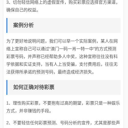
3、切勿轻信网络上的虚假宣传，购买彩票应选择官方渠道，
确保自己的权益。
案例分析
为了更好地说明问题，我们可以举一个实际案例，某人在网
络上宣称自己可以通过“澳门一码一肖一特一中”的方式预测
彩票号码，并声称已经帮助多人中奖，这种宣称往往没有科
学依据和实证支持，当有人上当受骗，支付费用后，往往无
法获得所承诺的预测号码，最终造成经济损失。
如何正确对待彩票
1、理性购买彩票，不要抱有过高的期望，彩票只是一种娱乐
方式，并非赚钱的手段。
2、不要轻信任何彩票预测、号码分析的宣传，尤其是那些声