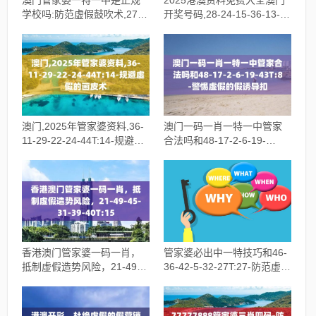
澳门管家婆一特一中是正规
2025港澳资料免费大全澳门
学校吗:防范虚假鼓吹术,27-
开奖号码,28-24-15-36-13-
2-21-32-12-29T:45
43T:34-杜绝误导性诱导
澳门,2025年管家婆资料,36-
澳门一码一肖一特一中管家
11-29-22-24-44T:14-规避虚
合法吗和48-17-2-6-19-
假的画皮术
43T:8-警惕虚假的假诱导扣
香港澳门管家婆一码一肖，
管家婆必出中一特技巧和46-
抵制虚假造势风险，21-49-
36-42-5-32-27T:27-防范虚假
45-31-39-40T:15
鼓吹术