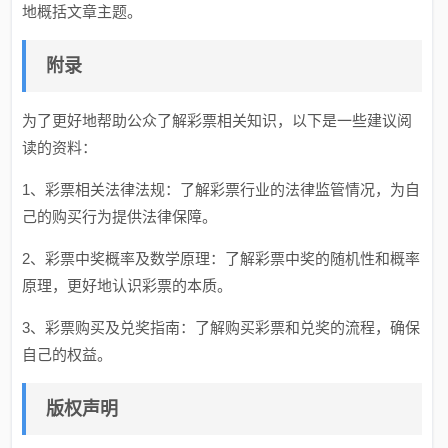
地概括文章主题。
附录
为了更好地帮助公众了解彩票相关知识，以下是一些建议阅
读的资料：
1、彩票相关法律法规：了解彩票行业的法律监管情况，为自
己的购买行为提供法律保障。
2、彩票中奖概率及数学原理：了解彩票中奖的随机性和概率
原理，更好地认识彩票的本质。
3、彩票购买及兑奖指南：了解购买彩票和兑奖的流程，确保
自己的权益。
版权声明