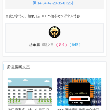
俩,14-34-47-28-35-8T:25》
百度分享代码，如果开启HTTPS请参考李洋个人博客
汤永嘉
5篇文章
站点
微博
阅读最新文章