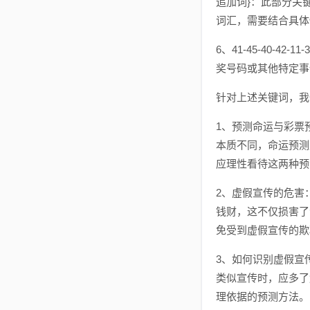
追加词}：此部分关
词汇，需要结合具体
6、41-45-40-
奖号码或其他特定事
针对上述关键词，我
1、预测命运与彩票
本质不同，命运预测
应理性看待这两种预
2、虚假宣传的危害
钱财，这不仅损害了
免受到虚假宣传的欺
3、如何识别虚假宣
类似宣传时，应多了
理依据的预测方法。