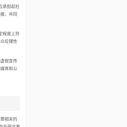
应承担起社
举报，共同
定程度上符
公众应理性
，虚假宣传
、媒体和公
彩票相关的
背后蕴含着