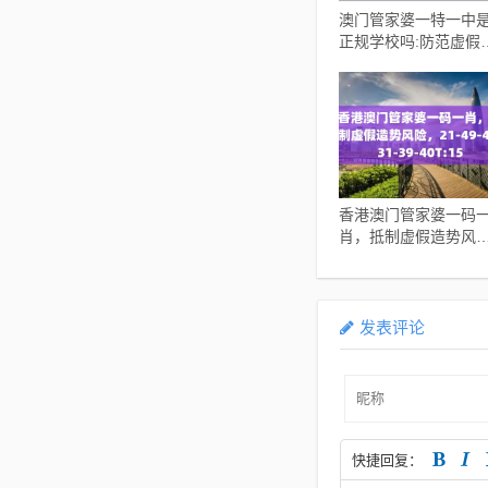
澳门管家婆一特一中
正规学校吗:防范虚假
吹术,27-2-21-32-12-
29T:45
香港澳门管家婆一码
肖，抵制虚假造势风
险，21-49-45-31-39-
40T:15
发表评论
快捷回复：