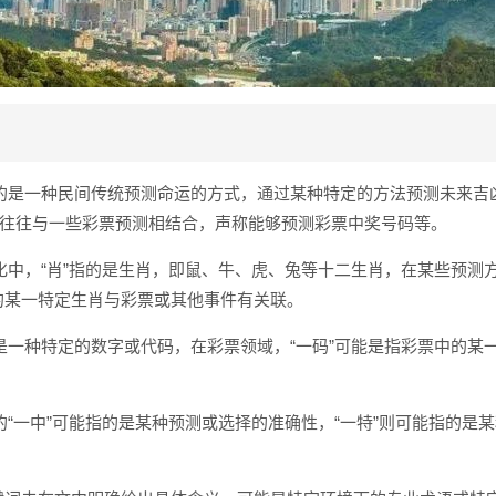
的是一种民间传统预测命运的方式，通过某种特定的方法预测未来吉
往往与一些彩票预测相结合，声称能够预测彩票中奖号码等。
化中，“肖”指的是生肖，即鼠、牛、虎、兔等十二生肖，在某些预测方
的某一特定生肖与彩票或其他事件有关联。
是一种特定的数字或代码，在彩票领域，“一码”可能是指彩票中的某
的“一中”可能指的是某种预测或选择的准确性，“一特”则可能指的是