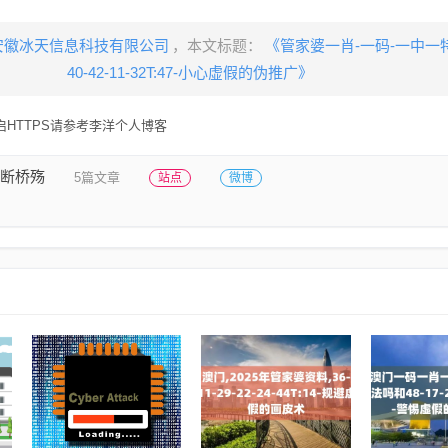
安徽冰天信息科技有限公司
，本文标题：
《管家婆一肖-一码-一中一特,4
40-42-11-32T:47-小心虚假的伪推广》
HTTPS请参考李洋个人博客
断桥殇
5篇文章
站点
微博