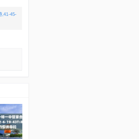
1-45-