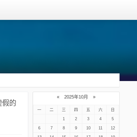
«
2025年10月
»
心虚假的
一
二
三
四
五
六
日
1
2
3
4
5
6
7
8
9
10
11
12