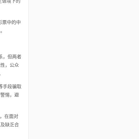
定语境下的
是彩票中的中
义。
系，但两者
机性，公众
。
等手段骗取
持警惕，避
”，在面对
以及缺乏合