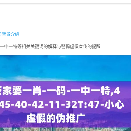
与背景介绍
一中一特等相关关键词的解释与警惕虚假宣传的提醒