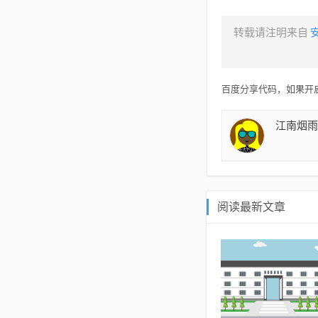
转载请注明来自
百度分享代码，如果开启
江南烟雨
阅读最新文章