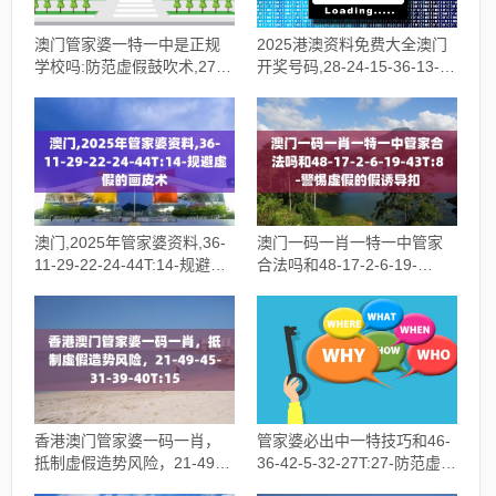
澳门管家婆一特一中是正规
2025港澳资料免费大全澳门
学校吗:防范虚假鼓吹术,27-
开奖号码,28-24-15-36-13-
2-21-32-12-29T:45
43T:34-杜绝误导性诱导
澳门,2025年管家婆资料,36-
澳门一码一肖一特一中管家
11-29-22-24-44T:14-规避虚
合法吗和48-17-2-6-19-
假的画皮术
43T:8-警惕虚假的假诱导扣
香港澳门管家婆一码一肖，
管家婆必出中一特技巧和46-
抵制虚假造势风险，21-49-
36-42-5-32-27T:27-防范虚假
45-31-39-40T:15
鼓吹术