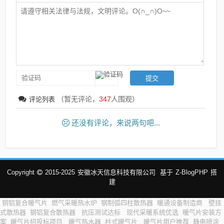
（暂无评论，
347
人围观）
评论列表
还没有评论，来说两句吧...
Copyright
2015-2025
安徽冰天信息科技有限公司
基于
Z-BlogPHP
搭
建
铜铝复合暖气片
燃气采暖热水炉
钢制弧四柱散热器
暖通设备制造商
壁挂
式散热器
钢铝复合散热器
抗压测试达标
现代采暖系统优选
暖气片安装方
案
暖气片招投标项目
暖气热水器
柱式暖气片
暖气片用户推荐
静电喷涂