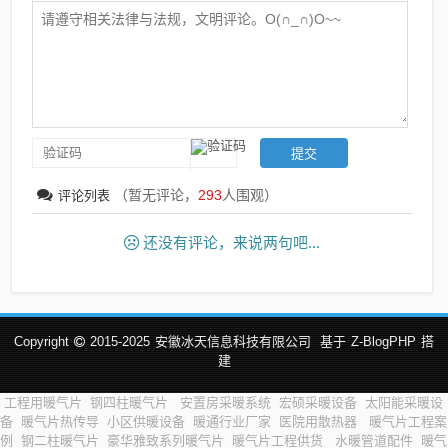
（暂无评论，
293
人围观）
评论列表
还没有评论，来说两句吧...
Copyright
2015-2025
安徽冰天信息科技有限公司
基于
Z-BlogPHP
搭
建
工程用暖气片
钢四柱暖气片
安置房采暖系统
宏硕采暖设备
太阳能采暖设
备
暖气片热传导
小区供暖设备
暖通行业厂家
医院用散热器
暖气片工程案
例
钢二柱暖气片
豪华雅致系列暖气片
暖气片工程供货
水暖管道配件
暖气