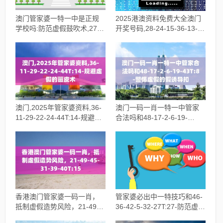
澳门管家婆一特一中是正规
2025港澳资料免费大全澳门
学校吗:防范虚假鼓吹术,27-
开奖号码,28-24-15-36-13-
2-21-32-12-29T:45
43T:34-杜绝误导性诱导
澳门,2025年管家婆资料,36-
澳门一码一肖一特一中管家
11-29-22-24-44T:14-规避虚
合法吗和48-17-2-6-19-
假的画皮术
43T:8-警惕虚假的假诱导扣
香港澳门管家婆一码一肖，
管家婆必出中一特技巧和46-
抵制虚假造势风险，21-49-
36-42-5-32-27T:27-防范虚假
45-31-39-40T:15
鼓吹术