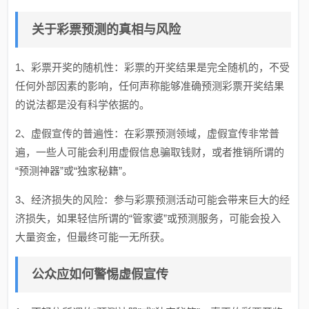
关于彩票预测的真相与风险
1、彩票开奖的随机性：彩票的开奖结果是完全随机的，不受
任何外部因素的影响，任何声称能够准确预测彩票开奖结果
的说法都是没有科学依据的。
2、虚假宣传的普遍性：在彩票预测领域，虚假宣传非常普
遍，一些人可能会利用虚假信息骗取钱财，或者推销所谓的
“预测神器”或“独家秘籍”。
3、经济损失的风险：参与彩票预测活动可能会带来巨大的经
济损失，如果轻信所谓的“管家婆”或预测服务，可能会投入
大量资金，但最终可能一无所获。
公众应如何警惕虚假宣传