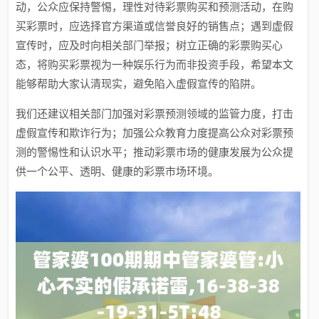
动，公众应保持警惕，理性对待彩票购买和预测活动，在购
买彩票时，应选择官方渠道或信誉良好的销售点；遇到虚假
宣传时，应及时向相关部门举报；树立正确的彩票购买心
态，将购买彩票视为一种娱乐行为而非投资手段，希望本文
能够帮助大家认清现实，避免陷入虚假宣传的陷阱。
我们还建议相关部门加强对彩票预测领域的监管力度，打击
虚假宣传和欺诈行为；加强公众教育力度提高公众对彩票预
测的警惕性和认识水平；推动彩票市场的健康发展为公众提
供一个公平、透明、健康的彩票市场环境。