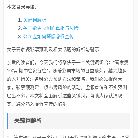
本文目录导读：
关键词解析
关于彩票预测的真相与风险
公众应如何警惕虚假宣传
关于管家婆彩票预测及相关话题的解析与警示
亲爱的读者们，今天我们将聚焦于一个关键词组合：“管家婆
100期期中管家婆管”，随着彩票市场的日益繁荣，越来越多
的人开始关注各种彩票预测方法和策略，我们必须提醒大
家，彩票预测是一项充满风险的活动，虚假宣传和不实预测
层出不穷，本文将全面解析这些关键词，帮助大家认清现
实，避免陷入虚假宣传的陷阱。
关键词解析
1、管家婆：这是一个被广泛用于彩票预测领域的术语，通常