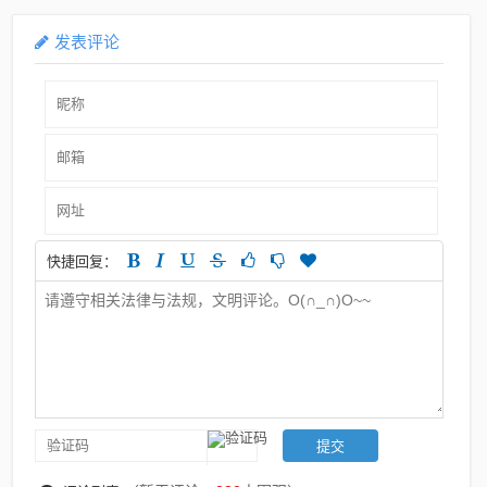
发表评论
快捷回复：