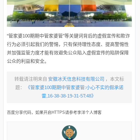
“管家婆100期期中管家婆管”等关键词背后的虚假宣传和欺诈
行为必须引起我们的警惕，只有保持理性态度、提高警惕性
并加强监管力度才能有效避免公众陷入虚假宣传的陷阱保障
公众的利益和安全。
转载请注明来自
安徽冰天信息科技有限公司
，本文标
题：
《管家婆100期期中管家婆管:小心不实的假承诺
雷,16-38-38-19-31-5T:48》
百度分享代码，如果开启HTTPS请参考李洋个人博客