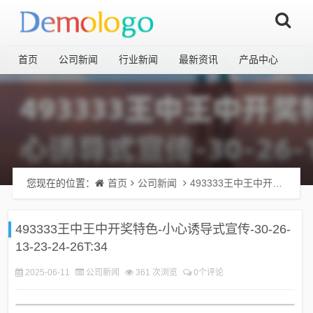
首页
公司新闻
行业新闻
最新资讯
产品中心
您现在的位置：
首页
公司新闻
493333王中王中开奖特色-小心诱导式宣传-30-26-13-23-24-26T:34
493333王中王中开奖特色-小心诱导式宣传-30-26-
13-23-24-26T:34
2025-06-11
公司新闻
361 次浏览
0个评论