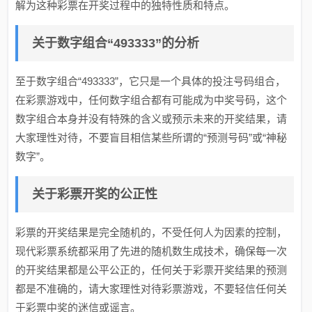
解为这种彩票在开奖过程中的独特性质和特点。
关于数字组合“493333”的分析
至于数字组合“493333”，它只是一个具体的投注号码组合，
在彩票游戏中，任何数字组合都有可能成为中奖号码，这个
数字组合本身并没有特殊的含义或预示未来的开奖结果，请
大家理性对待，不要盲目相信某些所谓的“预测号码”或“神秘
数字”。
关于彩票开奖的公正性
彩票的开奖结果是完全随机的，不受任何人为因素的控制，
现代彩票系统都采用了先进的随机数生成技术，确保每一次
的开奖结果都是公平公正的，任何关于彩票开奖结果的预测
都是不准确的，请大家理性对待彩票游戏，不要轻信任何关
于彩票中奖的迷信或谣言。