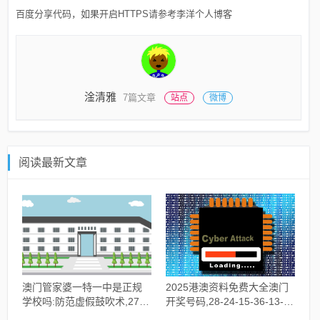
百度分享代码，如果开启HTTPS请参考李洋个人博客
淦清雅
7篇文章
站点
微博
阅读最新文章
澳门管家婆一特一中是正规
2025港澳资料免费大全澳门
学校吗:防范虚假鼓吹术,27-
开奖号码,28-24-15-36-13-
2-21-32-12-29T:45
43T:34-杜绝误导性诱导