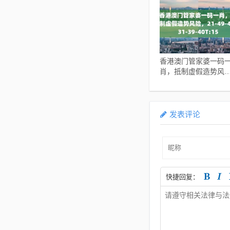
29T:45
香港澳门管家婆一码
肖，抵制虚假造势风
险，21-49-45-31-39-
40T:15
发表评论
快捷回复：