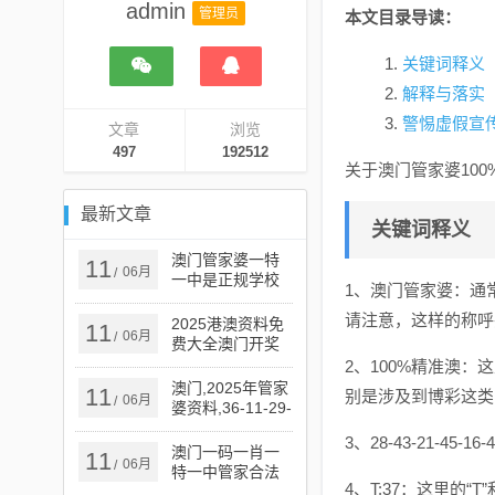
admin
管理员
本文目录导读：
关键词释义
解释与落实
警惕虚假宣
文章
浏览
497
192512
关于澳门管家婆10
最新文章
关键词释义
澳门管家婆一特
11
06月
/
一中是正规学校
1、澳门管家婆：通
吗:防范虚假鼓吹
术,27-2-21-32-
请注意，这样的称呼
2025港澳资料免
11
06月
/
12-29T:45
费大全澳门开奖
号码,28-24-15-
2、100%精准澳：
36-13-43T:34-杜
澳门,2025年管家
11
别是涉及到博彩这类
06月
/
绝误导性诱导
婆资料,36-11-29-
22-24-44T:14-规
3、28-43-21-
避虚假的画皮术
澳门一码一肖一
11
06月
/
特一中管家合法
4、T:37：这里的
吗和48-17-2-6-