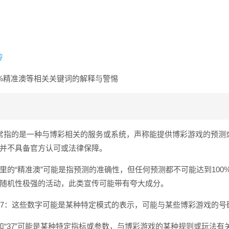
传
0%精准澳等相关关键词的解释与警惕
常指的是一种与博彩相关的服务或系统，声称能提供博彩游戏的预测
并不具备官方认可或法律保障。
这里的“精准澳”可能是指预测的准确性，但任何预测都不可能达到100
随机性极强的活动，此类宣传可能带有夸大成分。
45-16-47：这些数字可能是某种特定模式的表示，可能与某些博彩游戏的
“T”和“37”可能是某种特定指标或参数，与博彩游戏的某种规则或玩法有