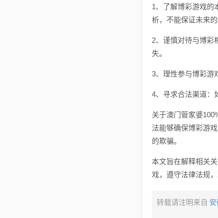
1、了解博彩游戏的
析，不能保证未来的
2、谨慎对待与博彩
失。
3、理性参与博彩游
4、寻求合法渠道：
关于澳门管家婆10
法能够确保博彩游戏
的欺骗。
本文旨在解释相关关
戏，遵守法律法规，
转载请注明来自
安