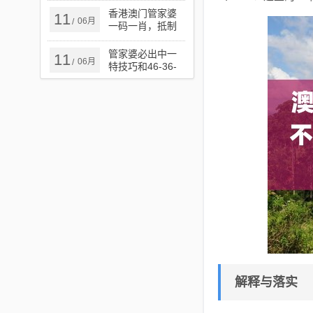
19-43T:8-警惕虚
香港澳门管家婆
11
06月
/
假的假诱导扣
一码一肖，抵制
虚假造势风险，
21-49-45-31-39-
管家婆必出中一
11
06月
/
40T:15
特技巧和46-36-
42-5-32-27T:27-
防范虚假鼓吹术
解释与落实