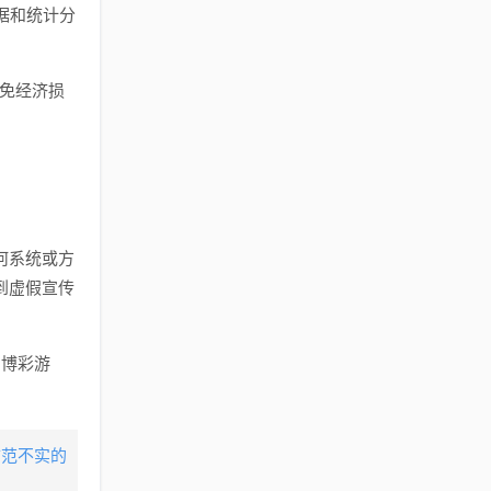
据和统计分
避免经济损
。
何系统或方
到虚假宣传
与博彩游
防范不实的