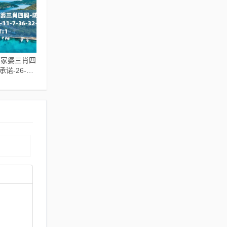
8管家婆三肖四
诺-26-
12T:1