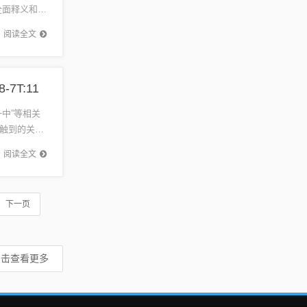
全面释义和解
...
阅读全文
7T:11
中”等相关
触到的关键
虚...
阅读全文
下一页
点击查看更多