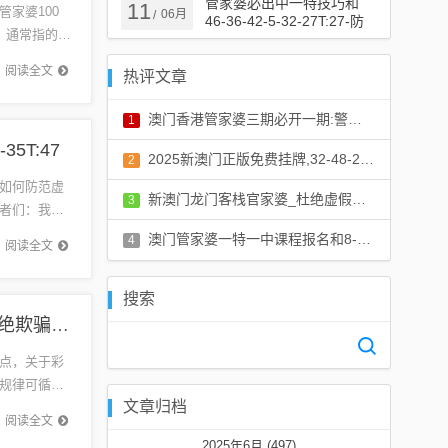
管家婆必出中一特技巧和
11
家婆100
06月
/
46-36-42-5-32-27T:27-防
：通常指的是
范虚假鼓吹术
域，...
阅读全文
热评文章
澳门香港管家婆三期必开一期:警惕虚假的假宣传语,33-30-19-35-8-25T:10
1
5T:47
评论：0 条
2025新澳门正版免费挂牌,32-48-28-28-40-31T:11-小心虚假蛊惑风险
2
如何防范虚
评论：0 条
新澳门龙门客栈官家婆_杜绝虚假的假宣传册_30-30-13-18-13-12T:28
3
者们：我们
此，...
评论：0 条
澳门管家婆一特一中课程报名和8-47-34-45-31-14T:43,小心不实的假广告片
4
阅读全文
评论：0 条
搜索
香港新澳门开奖结果历史,5-34-15-40-43-21T:15-拒绝欺骗性承诺
点，关于彩
规律可循，
文章归档
活动，而
阅读全文
2025年6月 (497)