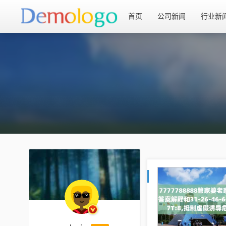
首页
公司新闻
行业新