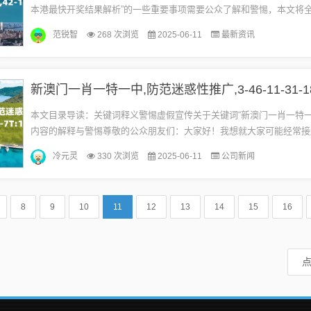
本港最快开奖结果解析”的一些重要事项需要公众了解和警惕，本文将
释相关关键词，并特别强调公众应警惕虚假宣传，避免受到误导和损失，以
范锐智
268 次浏览
2025-06-11
最新资讯
新澳门一肖一特一中,防范迷惑性推广,3-46-11-31-18-
本文目录导读：关键词释义警惕虚假宣传关于关键词“新澳门一肖一特一
内容的解释与警惕尊敬的公众朋友们：大家好！我想就大家可能经常接
词“新澳门一肖一特一中”等相关内容进行解释和讨论，并特别提醒大家警惕
冷元灵
330 次浏览
2025-06-11
公司新闻
8
9
10
11
12
13
14
15
16