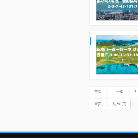
首页
上一页
7
末页
共 50 页